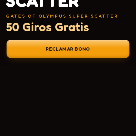
SCATTER
GATES OF OLYMPUS SUPER SCATTER
50 Giros Gratis
RECLAMAR BONO
+
CONTENIDOS
1
GATES OF OLYMPUS SUPER SCATTER
50 Giros Gratis
Preguntas frecuentes
01
+
DATOS